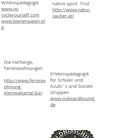
Wildnispädagogik
native spirit Tirol
www.re-
http://www.natur-
cycleyourself.com
zauber.at/
www.bienenpaten.or
g
Outward Bound
Flori und Amelie
Germany,
Willam
Baad/Kleinwalser
tal und
Die Herberge,
Schwangau
Ferienwohnungen
Erlebnispädagogik
für Schüler und
http://www.ferienw
Azubi´s und Soziale
ohnung-
Gruppen
kleinwalsertal.biz/
www.outwardbound.
de
Maori-
Programme