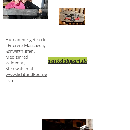
Lucia Haller
Didgerodoo
Workshop &
Humanenergetikerin
, Energie-Massagen,
Verkauf
Schwitzhütten,
Ralph Klee
Medizinrad
www.didgeart.de
Wildental,
Kleinwalsertal
www.lichtundkoerpe
r.ch
Tourismusbür