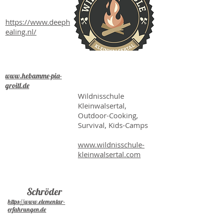
Holland
https://www.deeph
ealing.nl/
Hebamme
Pia
Groitl
Sabine & Ronny
ww
w.hebamme-pia-
Katz
groitl.de
Wildnisschule
Kleinwalsertal,
Outdoor-Cooking,
Survival, Kids-Camps
www.wildnisschule-
kleinwalsertal.com
Wildnisschule-
Chiemgau,
Dirk
Schröder
https://www.elementar-
erfahrungen.de