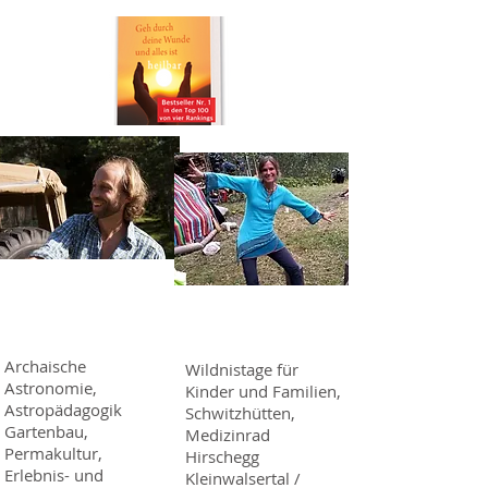
Nele und Michael F.
Angela
Schnitzer-Trpin
Moosbrugger
Archaische
Wildnistage für
Astronomie,
Kinder und Familien,
Astropädagogik
Schwitzhütten,
Gartenbau,
Medizinrad
Permakultur,
Hirschegg
Erlebnis- und
Kleinwalsertal /