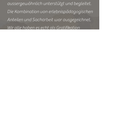
aussergewöhnlich unterstützt und begleitet.
Die Kombination von erlebnispädagogischen
Anteilen und Sacharbeit war ausgezeichnet.
Wir alle haben es echt als Gratifikation
angesehen, dieses Seminar, das wirklich auf
unsere Bedürfnisse zugeschnitten war,
besuchen zu dürfen."
Frank Stahl
über Bergschule Kleinwalsertal
Tolle Strecke, Hütten waren auch schön.
Stefan Perau hat die richtigen
Entscheidungen gefällt, auch wenn wir zu
diesem Zeitpunkt nicht immer glücklich