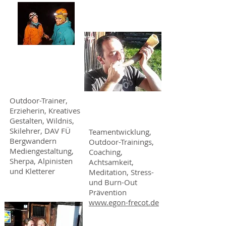
Janosch Tillmann
und Christine
Maier
Outdoor-Trainer,
Egon Frecot
Erzieherin, Kreatives
Gestalten, Wildnis,
Skilehrer, DAV FÜ
Teamentwicklung,
Bergwandern
Outdoor-Trainings,
Mediengestaltung,
Coaching,
Sherpa, Alpinisten
Achtsamkeit,
und Kletterer
Meditation, Stress-
und Burn-Out
Prävention
www.egon-frecot.de