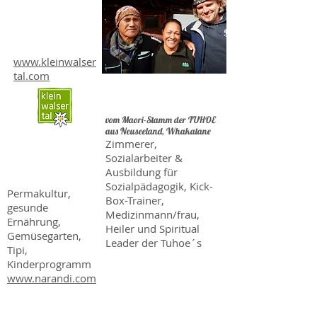
o
Kleinwalsertal
www.kleinwalser
tal.com
Te Kahu, Tikireau,
Erina und Vince Ata
vom Maori-Stamm der TUHOE
aus Neuseeland, Whakatane
Zimmerer,
Andi Haller und
Sozialarbeiter &
Roland Matt
Ausbildung für
Sozialpädagogik, Kick-
Permakultur,
Box-Trainer,
gesunde
Medizinmann/frau,
Ernährung,
Heiler und Spiritual
Gemüsegarten,
Leader der Tuhoe´s
Tipi,
Kinderprogramm
www.narandi.com